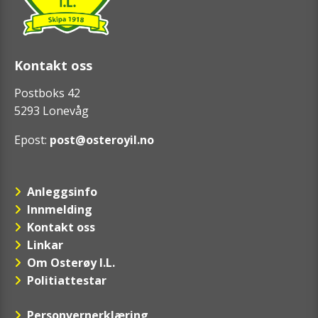
Kontakt oss
Postboks 42
5293 Lonevåg
Epost:
post@osteroyil.no
Anleggsinfo
Innmelding
Kontakt oss
Linkar
Om Osterøy I.L.
Politiattestar
Personvernerklæring