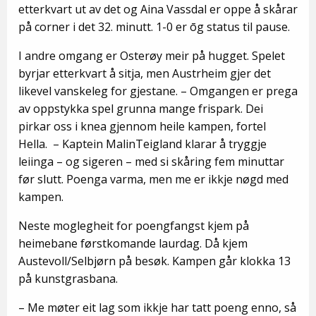
etterkvart ut av det og Aina Vassdal er oppe å skårar
på corner i det 32. minutt. 1-0 er ōg status til pause.
I andre omgang er Osterøy meir på hugget. Spelet
byrjar etterkvart å sitja, men Austrheim gjer det
likevel vanskeleg for gjestane. – Omgangen er prega
av oppstykka spel grunna mange frispark. Dei
pirkar oss i knea gjennom heile kampen, fortel
Hella. – Kaptein MalinTeigland klarar å tryggje
leiinga – og sigeren – med si skåring fem minuttar
før slutt. Poenga varma, men me er ikkje nøgd med
kampen.
Neste moglegheit for poengfangst kjem på
heimebane førstkomande laurdag. Då kjem
Austevoll/Selbjørn på besøk. Kampen går klokka 13
på kunstgrasbana.
– Me møter eit lag som ikkje har tatt poeng enno, så