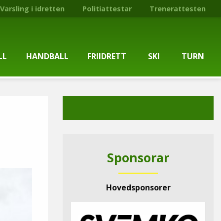
Varsling i idretten
Politiattestar
Trenerattesten
LL
HANDBALL
FRIIDRETT
SKI
TURN
ballgruppa
Om gruppa
Om gruppa
Om turngruppa
Om gruppa
gstider
Kontaktpersonar
Kontaktpersonar
Kontaktpersonar
Kontaktpersonar
tpersonar
Treningstilbod
Treningstilbod
Treningstilbod
Treningstilbod
Sponsorar
elaget
Nyheitsarkiv
Nyheitsarkiv
Treningstid
Nyheitsarkiv
Hovedsponsorer
arkiv
Mediesaker
Mosjonsløp
Medlemsinformasjon
Lysløypas vener