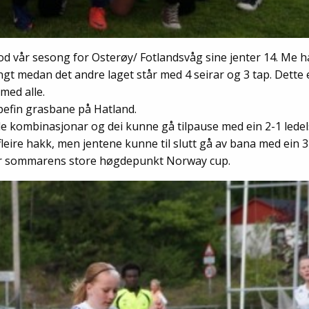
 god vår sesong for Osterøy/ Fotlandsvåg sine jenter 14. Me h
angt medan det andre laget står med 4 seirar og 3 tap. Dette 
med alle.
pefin grasbane på Hatland.
de kombinasjonar og dei kunne gå tilpause med ein 2-1 ledels
ire hakk, men jentene kunne til slutt gå av bana med ein 3-
før sommarens store høgdepunkt Norway cup.