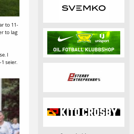
ar to 11-
er to lag
e. I
1 seier.