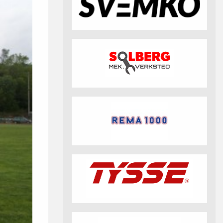
fotball 2026
Aktuell info m.m.
Retningslinjer på trening
saker
Resultat og statistikk
Fotosamtykke
tball Klubbshop
Linkar
Nyheitsarkiv