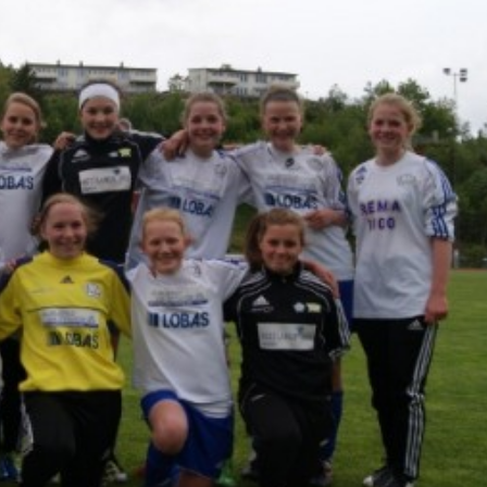
Senior
Medie
OIL Fo