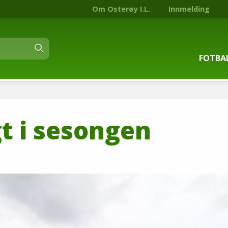
Om Osterøy I.L.
Innmelding
FOTBA
Om fot
t i sesongen
Trenin
Kontak
Stjern
Nyhets