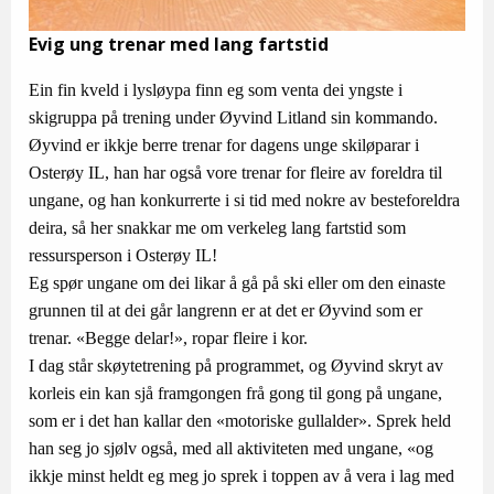
Evig ung trenar med lang fartstid
Ein fin kveld i lysløypa finn eg som venta dei yngste i
skigruppa på trening under Øyvind Litland sin kommando.
Øyvind er ikkje berre trenar for dagens unge skiløparar i
Osterøy IL, han har også vore trenar for fleire av foreldra til
ungane, og han konkurrerte i si tid med nokre av besteforeldra
deira, så her snakkar me om verkeleg lang fartstid som
ressursperson i Osterøy IL!
Eg spør ungane om dei likar å gå på ski eller om den einaste
grunnen til at dei går langrenn er at det er Øyvind som er
trenar. «Begge delar!», ropar fleire i kor.
I dag står skøytetrening på programmet, og Øyvind skryt av
korleis ein kan sjå framgongen frå gong til gong på ungane,
som er i det han kallar den «motoriske gullalder». Sprek held
han seg jo sjølv også, med all aktiviteten med ungane, «og
ikkje minst heldt eg meg jo sprek i toppen av å vera i lag med