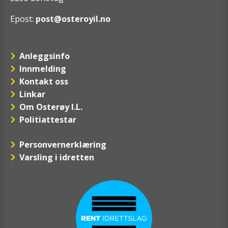
Epost:
post@osteroyil.no
Anleggsinfo
Innmelding
Kontakt oss
Linkar
Om Osterøy I.L.
Politiattestar
Personvernerklæring
Varsling i idretten