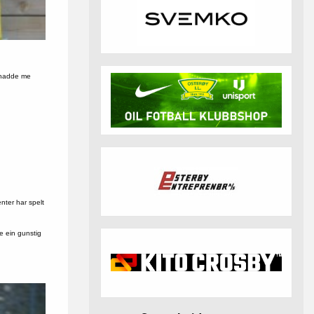
e hadde me
nter har spelt
je ein gunstig