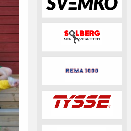
fotball 2026
Aktuell info m.m.
Retningslinjer på trening
saker
Resultat og statistikk
Fotosamtykke
tball Klubbshop
Linkar
Nyheitsarkiv