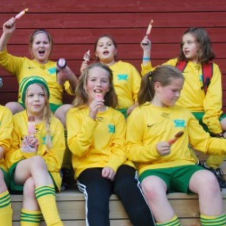
Senior
Medie
OIL Fo