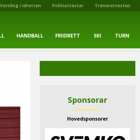
Varsling i idretten
Politiattestar
Trenerattesten
LL
HANDBALL
FRIIDRETT
SKI
TURN
ballgruppa
Om gruppa
Om gruppa
Om turngruppa
Om gruppa
gstider
Kontaktpersonar
Kontaktpersonar
Kontaktpersonar
Kontaktpersonar
tpersonar
Treningstilbod
Treningstilbod
Treningstilbod
Treningstilbod
Sponsorar
elaget
Nyheitsarkiv
Nyheitsarkiv
Treningstid
Nyheitsarkiv
Hovedsponsorer
arkiv
Mediesaker
Mosjonsløp
Medlemsinformasjon
Lysløypas vener