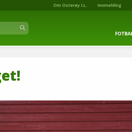
Om Osterøy I.L.
Innmelding
FOTBA
Om fot
get!
Trenin
Kontak
Stjern
Nyhets