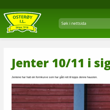
Jenter 10/11 i si
Jentene har hatt ein formkurve som har gått rett til topps denne hausten.