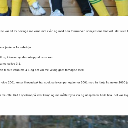
e var eit av dei laga me vann mot i vår, og med den formkurven som jentene har vist i det sist
te jentene fra sidelinja.
ål og i forsvar rydda dei opp alt som kom.
a me solide 3-1.
men til slutt vann me 4-1 og det var me veldig godt fornøgde med.
re 2001 jenter i hovudsak har spelt seriekamper og jenter 2001 med litt hjelp fra nokre 2000 je
ar me ofte 16-17 spelarar på kvar kamp og me måtte bytta inn og ut spelarar heile tida, det var ikk