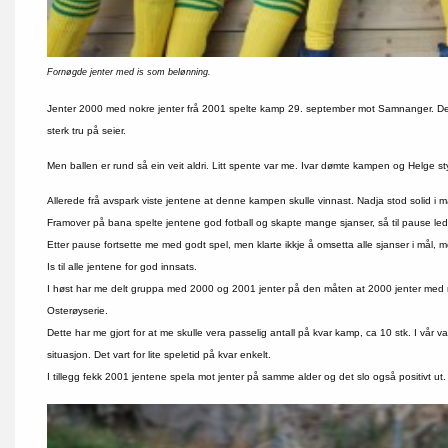
Fornøgde jenter med is som belønning.
Jenter 2000 med nokre jenter frå 2001 spelte kamp 29. september mot Samnanger. Dett
sterk tru på seier.
Men ballen er rund så ein veit aldri. Litt spente var me. Ivar dømte kampen og Helge styr
Allerede frå avspark viste jentene at denne kampen skulle vinnast. Nadja stod solid i m
Framover på bana spelte jentene god fotball og skapte mange sjanser, så til pause led
Etter pause fortsette me med godt spel, men klarte ikkje å omsetta alle sjanser i mål, 
Is til alle jentene for god innsats.
I høst har me delt gruppa med 2000 og 2001 jenter på den måten at 2000 jenter med nok
Osterøyserie.
Dette har me gjort for at me skulle vera passelig antall på kvar kamp, ca 10 stk. I vår v
situasjon. Det vart for lite speletid på kvar enkelt.
I tillegg fekk 2001 jentene spela mot jenter på samme alder og det slo også positivt ut.