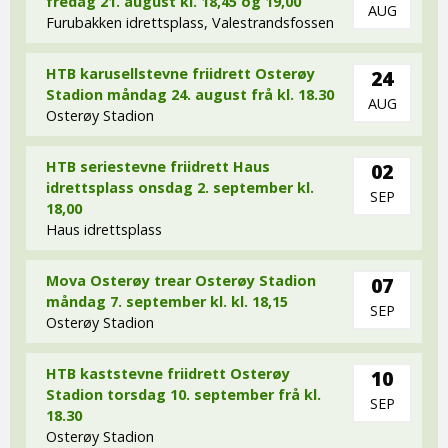
fredag 21. august kl. 18,45 og 19,00
AUG
Furubakken idrettsplass, Valestrandsfossen
HTB karusellstevne friidrett Osterøy
24
Stadion måndag 24. august frå kl. 18.30
AUG
Osterøy Stadion
HTB seriestevne friidrett Haus
02
idrettsplass onsdag 2. september kl.
SEP
18,00
Haus idrettsplass
Mova Osterøy trear Osterøy Stadion
07
måndag 7. september kl. kl. 18,15
SEP
Osterøy Stadion
HTB kaststevne friidrett Osterøy
10
Stadion torsdag 10. september frå kl.
SEP
18.30
Osterøy Stadion