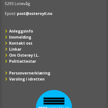
5293 Lonevåg
Epost:
post@osteroyil.no
Anleggsinfo
Innmelding
Kontakt oss
Linkar
Om Osterøy I.L.
Politiattestar
Personvernerklæring
Varsling i idretten