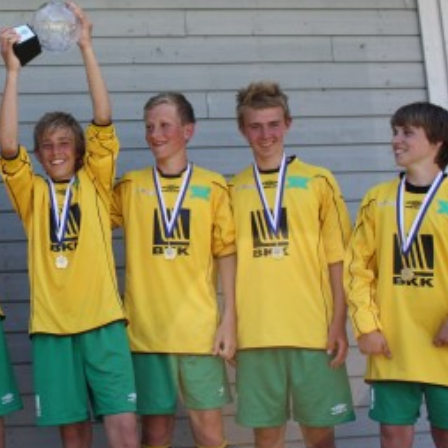
Senior
Medie
OIL Fo