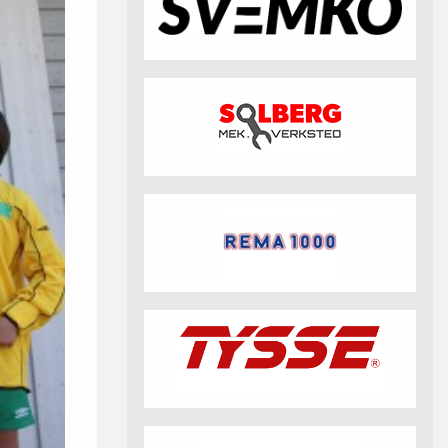
fotball 2026
Aktuell info m.m.
Retningslinjer på trening
saker
Resultat og statistikk
Fotosamtykke
tball Klubbshop
Linkar
Nyheitsarkiv