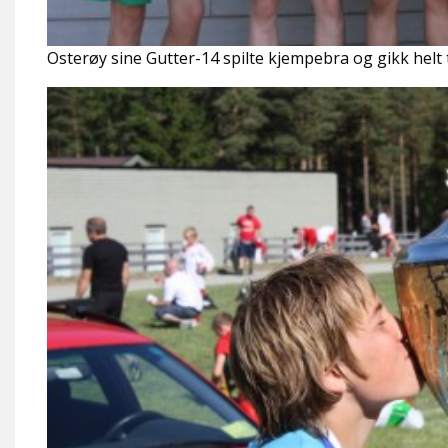
Osterøy sine Gutter-14 spilte kjempebra og gikk helt ti