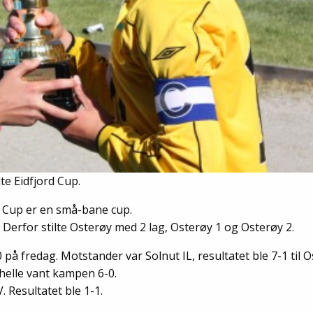
lte Eidfjord Cup.
ord Cup er en små-bane cup.
r. Derfor stilte Osterøy med 2 lag, Osterøy 1 og Osterøy 2.
på fredag. Motstander var Solnut IL, resultatet ble 7-1 til O
ghelle vant kampen 6-0.
 Resultatet ble 1-1.