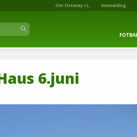
Om Osterøy I.L.
Innmelding
FOTBA
Om fot
Haus 6.juni
Trenin
Kontak
Stjern
Nyhets