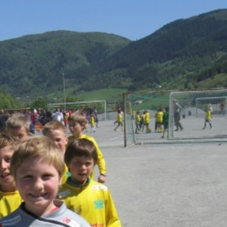
Senior
Medie
OIL Fo