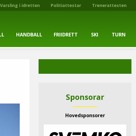
Varsling i idretten
Politiattestar
Trenerattesten
LL
HANDBALL
FRIIDRETT
SKI
TURN
ballgruppa
Om gruppa
Om gruppa
Om turngruppa
Om gruppa
gstider
Kontaktpersonar
Kontaktpersonar
Kontaktpersonar
Kontaktpersonar
tpersonar
Treningstilbod
Treningstilbod
Treningstilbod
Treningstilbod
Sponsorar
elaget
Nyheitsarkiv
Nyheitsarkiv
Treningstid
Nyheitsarkiv
Hovedsponsorer
arkiv
Mediesaker
Mosjonsløp
Medlemsinformasjon
Lysløypas vener