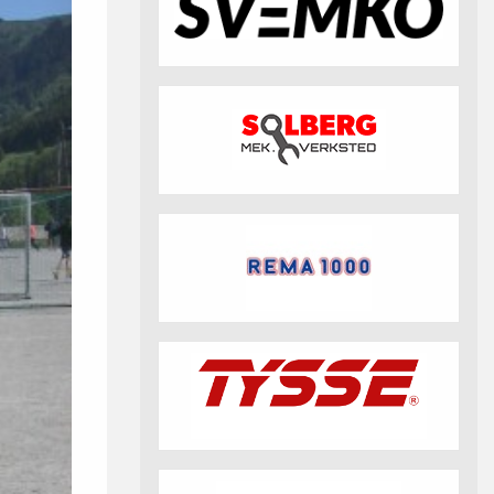
fotball 2026
Aktuell info m.m.
Retningslinjer på trening
saker
Resultat og statistikk
Fotosamtykke
tball Klubbshop
Linkar
Nyheitsarkiv