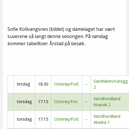
Sofie Kollvangsnes (bildet) og damelaget har vært
suverene så langt denne sesongen. På søndag
kommer tabelltoer Årstad på besøk.
Sandviken/Varegg
tirsdag
18.30
Osterøy/Fotl.
–
2
Nordhordland
torsdag
17.15
Osterøy/Fot.
–
Knarvik 2
Nordhordland
torsdag
17.15
Osterøy/Fotl.
–
Alvidra 1