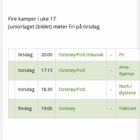
Fire kamper i uke 17.
Juniorlaget (bildet) møter Fri på tirsdag.
tirsdag
20.00
Osterøy/Fotl./Hausvik
–
Fri
Arna-
torsdag
17.15
Osterøy/Fotl.
–
Bjørnar
Norh./
torsdag
18.30
Osterøy/Fotl.
–
Øystese
fredag
19.00
Osterøy
–
Flaktveit