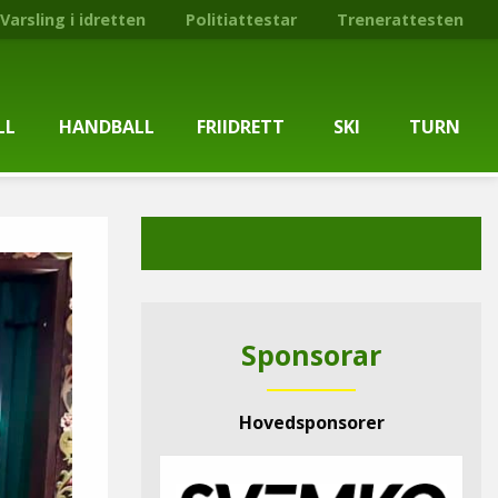
Varsling i idretten
Politiattestar
Trenerattesten
LL
HANDBALL
FRIIDRETT
SKI
TURN
ballgruppa
Om gruppa
Om gruppa
Om turngruppa
Om gruppa
gstider
Kontaktpersonar
Kontaktpersonar
Kontaktpersonar
Kontaktpersonar
tpersonar
Treningstilbod
Treningstilbod
Treningstilbod
Treningstilbod
Sponsorar
elaget
Nyheitsarkiv
Nyheitsarkiv
Treningstid
Nyheitsarkiv
Hovedsponsorer
arkiv
Mediesaker
Mosjonsløp
Medlemsinformasjon
Lysløypas vener