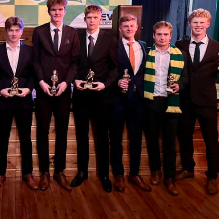
Senior
Medie
OIL Fo