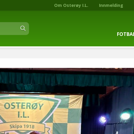
Om Osterøy I.L.
Innmelding
FOTBA
Om fot
Trenin
Kontak
Stjern
Nyhets