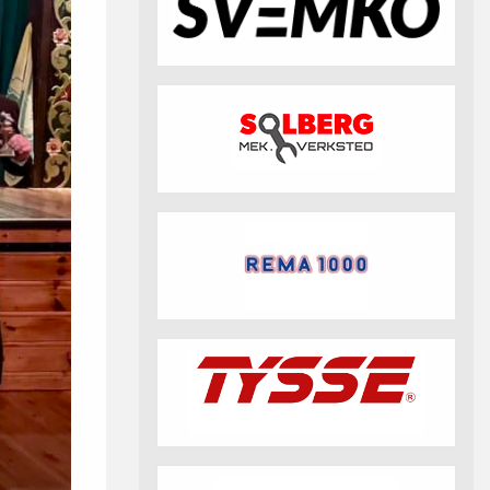
fotball 2026
Aktuell info m.m.
Retningslinjer på trening
saker
Resultat og statistikk
Fotosamtykke
tball Klubbshop
Linkar
Nyheitsarkiv