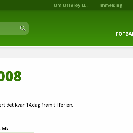
Om Osterøy I.L.
Innmelding
FOTBA
Om fot
008
Trenin
Kontak
Stjern
rt det kvar 14.dag fram til ferien.
Nyhets
llvik