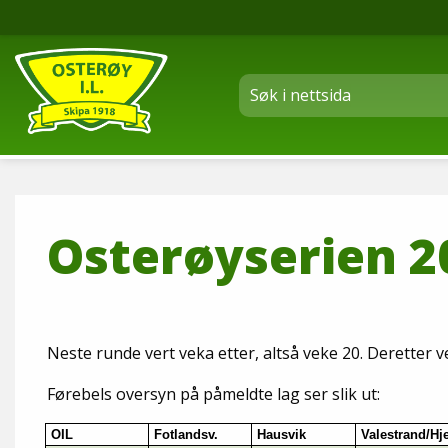
Osterøyserien 2
Neste runde vert veka etter, altså veke 20. Deretter ve
Førebels oversyn på påmeldte lag ser slik ut:
OIL
Fotlandsv.
Hausvik
Valestrand/Hje