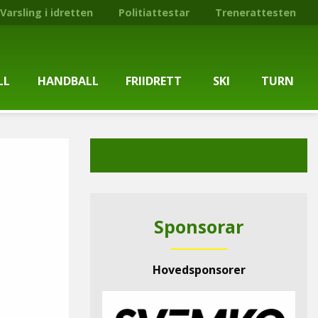
Varsling i idretten
Politiattestar
Trenerattesten
LL
HANDBALL
FRIIDRETT
SKI
TURN
ballgruppa
Om gruppa
Om gruppa
Om turngruppa
Om gruppa
gstider
Kontaktpersonar
Kontaktpersonar
Kontaktpersonar
Kontaktpersonar
tpersonar
Treningstilbod
Treningstilbod
Treningstilbod
Treningstilbod
Sponsorar
elaget
Nyheitsarkiv
Nyheitsarkiv
Treningstid
Nyheitsarkiv
Hovedsponsorer
arkiv
Mediesaker
Mosjonsløp
Medlemsinformasjon
Lysløypas vener