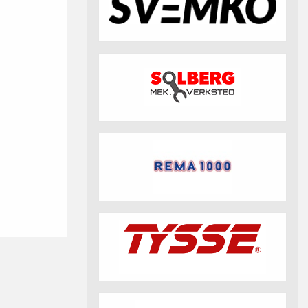
fotball 2026
Aktuell info m.m.
Retningslinjer på trening
saker
Resultat og statistikk
Fotosamtykke
tball Klubbshop
Linkar
Nyheitsarkiv