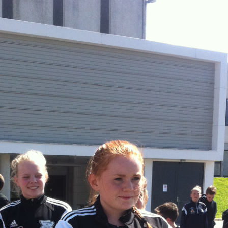
Senior
Medie
OIL Fo