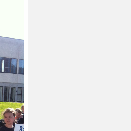
fotball 2026
Aktuell info m.m.
Retningslinjer på trening
saker
Resultat og statistikk
Fotosamtykke
tball Klubbshop
Linkar
Nyheitsarkiv