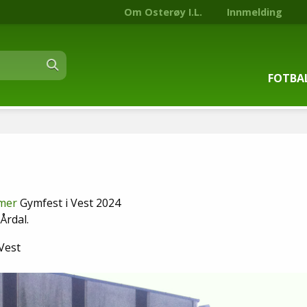
Om Osterøy I.L.
Innmelding
FOTBA
Om fot
Trenin
Kontak
mer
Gymfest i Vest 2024
Årdal.
Stjern
Vest
Nyhets