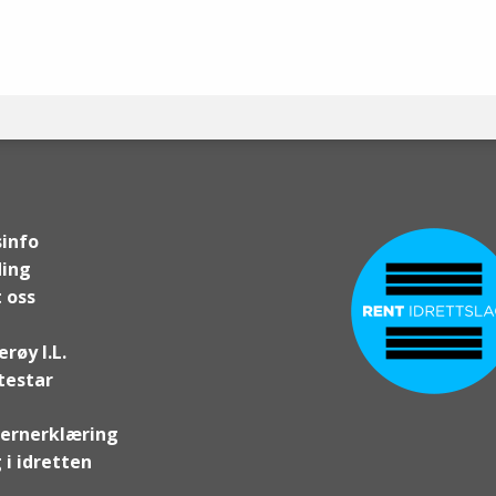
info
ding
 oss
røy I.L.
testar
ernerklæring
 i idretten