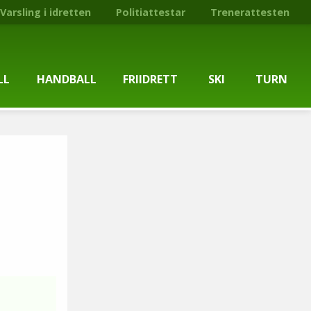
Varsling i idretten
Politiattestar
Trenerattesten
LL
HANDBALL
FRIIDRETT
SKI
TURN
ballgruppa
Om gruppa
Om gruppa
Om turngruppa
Om gruppa
gstider
Kontaktpersonar
Kontaktpersonar
Kontaktpersonar
Kontaktpersonar
tpersonar
Treningstilbod
Treningstilbod
Treningstilbod
Treningstilbod
elaget
Nyheitsarkiv
Nyheitsarkiv
Treningstid
Nyheitsarkiv
arkiv
Mediesaker
Mosjonsløp
Medlemsinformasjon
Lysløypas vener