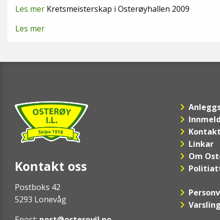
Les mer
Kretsmeisterskap i Osterøyhallen 2009
Les mer
Anleggs
Innmel
Kontakt
Linkar
Om Oste
Kontakt oss
Politiat
Postboks 42
Personv
5293 Lonevåg
Varsling
Epost:
post@osteroyil.no