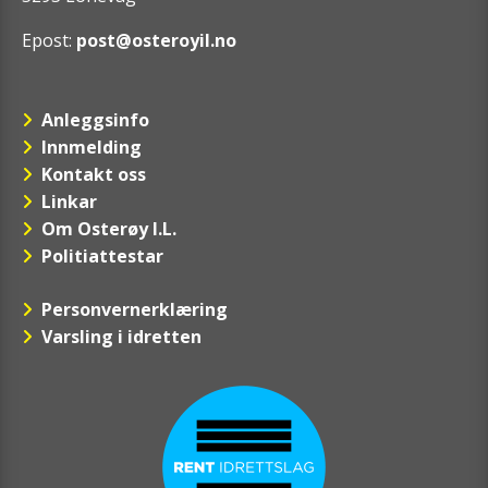
Epost:
post@osteroyil.no
Anleggsinfo
Innmelding
Kontakt oss
Linkar
Om Osterøy I.L.
Politiattestar
Personvernerklæring
Varsling i idretten