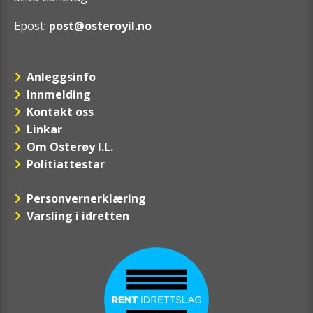
Epost:
post@osteroyil.no
Anleggsinfo
Innmelding
Kontakt oss
Linkar
Om Osterøy I.L.
Politiattestar
Personvernerklæring
Varsling i idretten