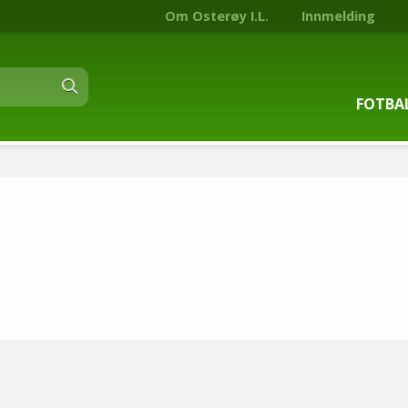
Om Osterøy I.L.
Innmelding
FOTBA
Om fot
Trenin
Kontak
Stjern
Nyhets