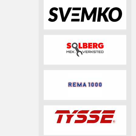
fotball 2026
Aktuell info m.m.
Retningslinjer på trening
saker
Resultat og statistikk
Fotosamtykke
tball Klubbshop
Linkar
Nyheitsarkiv