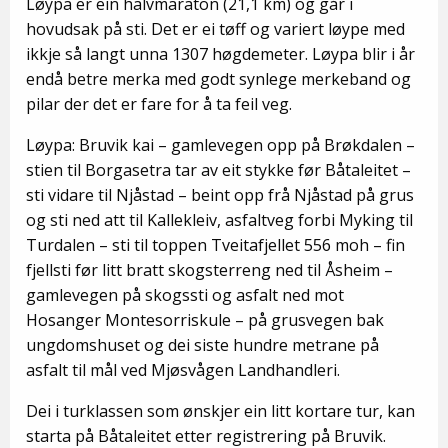
Løypa er ein halvmaraton (21,1 km) og går i
hovudsak på sti. Det er ei tøff og variert løype med
ikkje så langt unna 1307 høgdemeter. Løypa blir i år
endå betre merka med godt synlege merkeband og
pilar der det er fare for å ta feil veg.
Løypa: Bruvik kai – gamlevegen opp på Brøkdalen –
stien til Borgasetra tar av eit stykke før Båtaleitet –
sti vidare til Njåstad – beint opp frå Njåstad på grus
og sti ned att til Kallekleiv, asfaltveg forbi Myking til
Turdalen – sti til toppen Tveitafjellet 556 moh – fin
fjellsti før litt bratt skogsterreng ned til Åsheim –
gamlevegen på skogssti og asfalt ned mot
Hosanger Montesorriskule – på grusvegen bak
ungdomshuset og dei siste hundre metrane på
asfalt til mål ved Mjøsvågen Landhandleri.
Dei i turklassen som ønskjer ein litt kortare tur, kan
starta på Båtaleitet etter registrering på Bruvik.