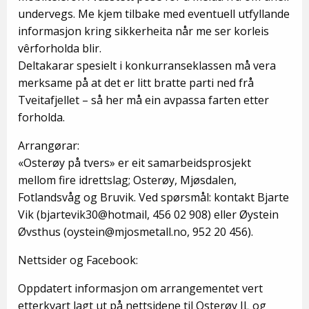
undervegs. Me kjem tilbake med eventuell utfyllande
informasjon kring sikkerheita når me ser korleis
vêrforholda blir.
Deltakarar spesielt i konkurranseklassen må vera
merksame på at det er litt bratte parti ned frå
Tveitafjellet – så her må ein avpassa farten etter
forholda.
Arrangørar:
«Osterøy på tvers» er eit samarbeidsprosjekt
mellom fire idrettslag; Osterøy, Mjøsdalen,
Fotlandsvåg og Bruvik. Ved spørsmål: kontakt Bjarte
Vik (bjartevik30@hotmail, 456 02 908) eller Øystein
Øvsthus (oystein@mjosmetall.no, 952 20 456).
Nettsider og Facebook:
Oppdatert informasjon om arrangementet vert
etterkvart lagt ut på nettsidene til Osterøy IL og