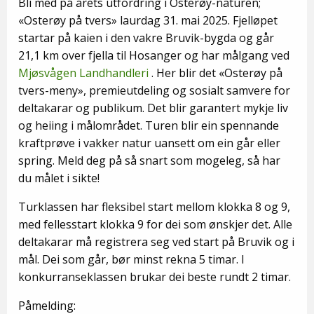
Bli med på årets utfordring i Osterøy-naturen;
«Osterøy på tvers» laurdag 31. mai 2025. Fjelløpet
startar på kaien i den vakre Bruvik-bygda og går
21,1 km over fjella til Hosanger og har målgang ved
Mjøsvågen Landhandleri
. Her blir det «Osterøy på
tvers-meny», premieutdeling og sosialt samvere for
deltakarar og publikum. Det blir garantert mykje liv
og heiing i målområdet. Turen blir ein spennande
kraftprøve i vakker natur uansett om ein går eller
spring. Meld deg på så snart som mogeleg, så har
du målet i sikte!
Turklassen har fleksibel start mellom klokka 8 og 9,
med fellesstart klokka 9 for dei som ønskjer det. Alle
deltakarar må registrera seg ved start på Bruvik og i
mål. Dei som går, bør minst rekna 5 timar. I
konkurranseklassen brukar dei beste rundt 2 timar.
Påmelding: